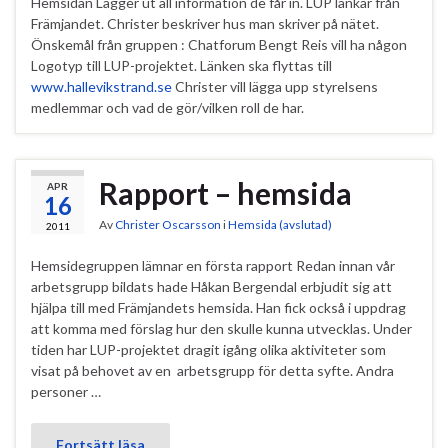
Hemsidan Lägger ut all information de får in. LUP länkar från
Främjandet. Christer beskriver hus man skriver på nätet.
Önskemål från gruppen : Chatforum Bengt Reis vill ha någon
Logotyp till LUP-projektet. Länken ska flyttas till
www.hallevikstrand.se
Christer vill lägga upp styrelsens
medlemmar och vad de gör/vilken roll de har.
Rapport – hemsida
APR
16
Av
Christer Oscarsson
i
Hemsida (avslutad)
2011
Hemsidegruppen lämnar en första rapport Redan innan vår
arbetsgrupp bildats hade Håkan Bergendal erbjudit sig att
hjälpa till med Främjandets hemsida. Han fick också i uppdrag
att komma med förslag hur den skulle kunna utvecklas. Under
tiden har LUP-projektet dragit igång olika aktiviteter som
visat på behovet av en arbetsgrupp för detta syfte. Andra
personer …
Fortsätt läsa