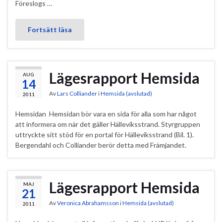
Föreslogs …
Fortsätt läsa
Lägesrapport Hemsida
AUG
14
Av
Lars Colliander
i
Hemsida (avslutad)
2011
Hemsidan Hemsidan bör vara en sida för alla som har något
att informera om när det gäller Hälleviksstrand. Styrgruppen
uttryckte sitt stöd för en portal för Hälleviksstrand (Bil. 1).
Bergendahl och Colliander berör detta med Främjandet.
Lägesrapport Hemsida
MAJ
21
Av
Veronica Abrahamsson
i
Hemsida (avslutad)
2011