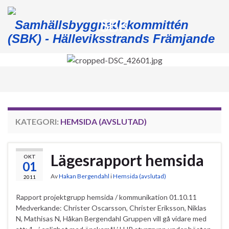
SBK
Samhällsbyggnadskommittén
(SBK) - Hälleviksstrands Främjande
Slå
på/av
navig
KATEGORI:
HEMSIDA (AVSLUTAD)
Lägesrapport hemsida
OKT
01
Av
Hakan Bergendahl
i
Hemsida (avslutad)
2011
Rapport projektgrupp hemsida / kommunikation 01.10.11
Medverkande: Christer Oscarsson, Christer Eriksson, Niklas
N, Mathisas N, Håkan Bergendahl Gruppen vill gå vidare med