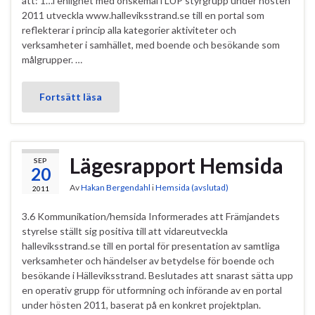
att: 1…i enlighet med önskemål i LUP styrgrupp under hösten
2011 utveckla www.halleviksstrand.se till en portal som
reflekterar i princip alla kategorier aktiviteter och
verksamheter i samhället, med boende och besökande som
målgrupper. …
Fortsätt läsa
Lägesrapport Hemsida
SEP
20
Av
Hakan Bergendahl
i
Hemsida (avslutad)
2011
3.6 Kommunikation/hemsida Informerades att Främjandets
styrelse ställt sig positiva till att vidareutveckla
halleviksstrand.se till en portal för presentation av samtliga
verksamheter och händelser av betydelse för boende och
besökande i Hälleviksstrand. Beslutades att snarast sätta upp
en operativ grupp för utformning och införande av en portal
under hösten 2011, baserat på en konkret projektplan.