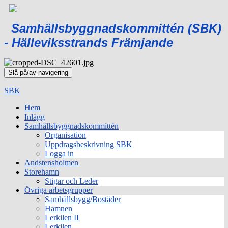
Samhällsbyggnadskommittén (SBK)
- Hälleviksstrands Främjande
Slå på/av navigering
SBK
Hem
Inlägg
Samhällsbyggnadskommittén
Organisation
Uppdragsbeskrivning SBK
Logga in
Andstensholmen
Storehamn
Stigar och Leder
Övriga arbetsgrupper
Samhällsbygg/Bostäder
Hamnen
Lerkilen II
Lerkilen