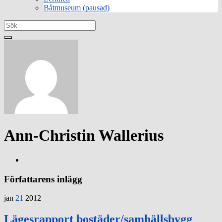
Båtmuseum (pausad)
Search
for:
Ann-Christin Wallerius
Författarens inlägg
jan
21
2012
Lägesrapport bostäder/samhällsbygg