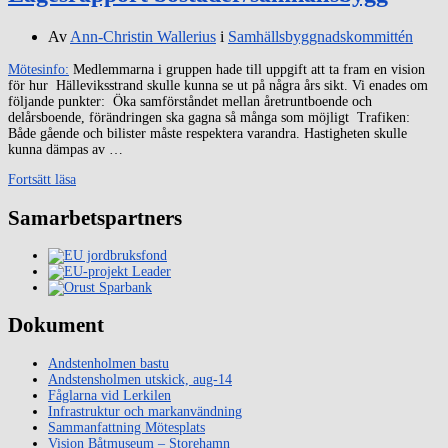
Av
Ann-Christin Wallerius
i
Samhällsbyggnadskommittén
Mötesinfo:
Medlemmarna i gruppen hade till uppgift att ta fram en vision
för hur Hälleviksstrand skulle kunna se ut på några års sikt. Vi enades om
följande punkter: Öka samförståndet mellan åretruntboende och
delårsboende, förändringen ska gagna så många som möjligt Trafiken:
Både gående och bilister måste respektera varandra. Hastigheten skulle
kunna dämpas av …
Fortsätt läsa
Samarbetspartners
Dokument
Andstenholmen bastu
Andstensholmen utskick, aug-14
Fåglarna vid Lerkilen
Infrastruktur och markanvändning
Sammanfattning Mötesplats
Vision Båtmuseum – Storehamn