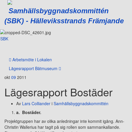
Samhällsbyggnadskommittén
(SBK) - Hälleviksstrands Främjande
SBK
Slå
på/av
navig
Arbetsmöte i Lokalen
Lägesrapport Båtmuseum
okt
09
2011
Lägesrapport Bostäder
Av
Lars Colliander
i
Samhällsbyggnadskommittén
a.
Bostäder.
Projektgruppen har av olika anledningar inte kommit igång. Ann-
Christin Wallerius har tagit på sig rollen som sammankallande.